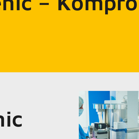
nic – Kompro
ic