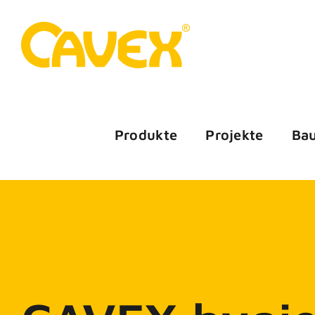
Zum
Inhalt
springen
Produkte
Projekte
Ba