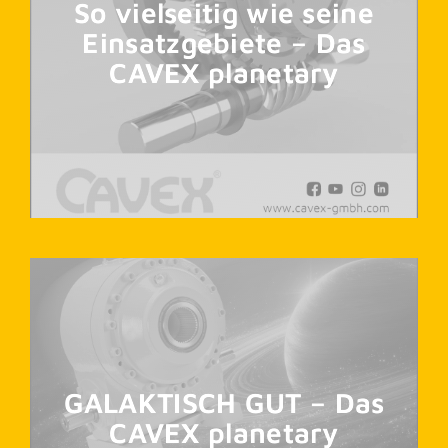
So vielseitig wie seine
Einsatzgebiete – Das
CAVEX planetary
GALAKTISCH GUT – Das
CAVEX planetary